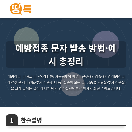
예방접종 문자 발송 방법·예
시 총정리
예방접종 문자(코로나·독감·HPV·자궁경부암·폐렴구균·A형간염·B형간염·예방접종
예약·완료·리마인드·추가 접종·안내 등) 발송의 모든 것! 접종률·완료율·추가 접종율
을 크게 높이는 실전 예시와 예약·변수·발신번호·주의사항 최신 가이드입니다.
한줄설명