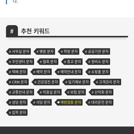
다.
추천 키워드
사무실 문자
병원 문자
학원 문자
공공기관 문자
주민센터 문자
협회 문자
종교 문자
정비소 문자
택배 문자
예약 문자
예약안내 문자
쇼핑몰 문자
CRM 문자
건강검진 문자
일기예보 문자
고객관리 문자
교통안내 문자
미용실 문자
보험 문자
산악회 문자
성당 문자
식당 문자
예방접종 문자
대리운전 문자
입학 문자