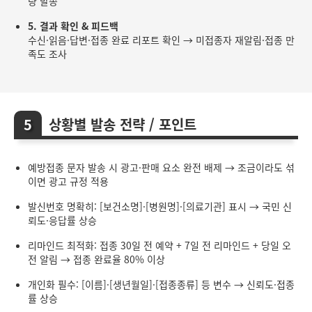
량 발송
5. 결과 확인 & 피드백
수신·읽음·답변·접종 완료 리포트 확인 → 미접종자 재알림·접종 만
족도 조사
상황별 발송 전략 / 포인트
예방접종 문자 발송 시 광고·판매 요소 완전 배제 → 조금이라도 섞
이면 광고 규정 적용
발신번호 명확히: [보건소명]·[병원명]·[의료기관] 표시 → 국민 신
뢰도·응답률 상승
리마인드 최적화: 접종 30일 전 예약 + 7일 전 리마인드 + 당일 오
전 알림 → 접종 완료율 80% 이상
개인화 필수: [이름]·[생년월일]·[접종종류] 등 변수 → 신뢰도·접종
률 상승