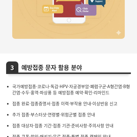
예방접종 문자 활용 분야
국가예방접종·코로나·독감·HPV·자궁경부암·폐렴구균·A형간염·B형
간염·수두·홍역·파상풍 등 예방접종 예약·확인·리마인드
접종 완료·접종증명서·접종 이력·부작용 안내·이상반응 신고
추가 접종·부스터샷·연령별·위험군별 접종 안내
접종 대상자·접종 기간·접종 기관·준비사항·주의사항 안내
접종 쿠폰·할인·패키지·무료 접종·특별 접종 캠페인 안내