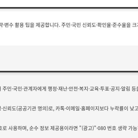
약·변수 활용 팁을 제공합니다. 주민·국민 신뢰도·확인율·준수율을 크
주민·국민·관계자에게 행정·재난·안전·복지·교육·투표·공지·알림 
성·신뢰도(공공기관 명의)로, 카톡·이메일·홈페이지보다 누락률이 낮고
 사용하며, 순수 정보 제공용이라면 "(광고)"·080 번호 생략 가능