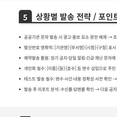
상황별 발송 전략 / 포인
공공기관 문자 발송 시 광고·홍보 요소 완전 배제 → 
발신번호 명확히: [기관명]·[부서명]·[시청]·[구청] 표
예약발송 활용: 정기 공지·당일 알림·긴급 재난 문자에
개인화 필수: [이름]·[동]·[호수] 등 변수 삽입으로 주
테스트 발송 필수: 변수·시간·내용 정확성 사전 확인 →
발송 후 리포트 분석: 수신률·답변률 확인 → 다음 공지