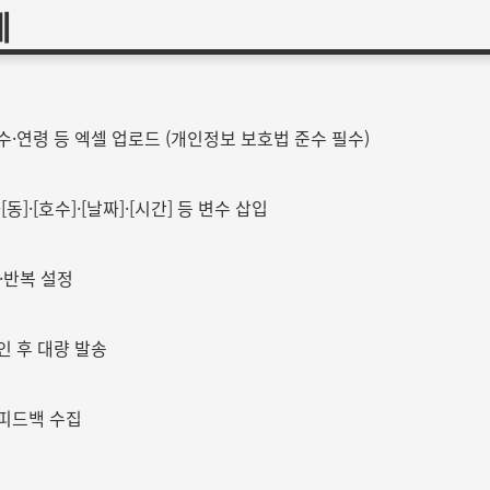
계
수·연령 등 엑셀 업로드 (개인정보 보호법 준수 필수)
동]·[호수]·[날짜]·[시간] 등 변수 삽입
·반복 설정
인 후 대량 발송
 피드백 수집