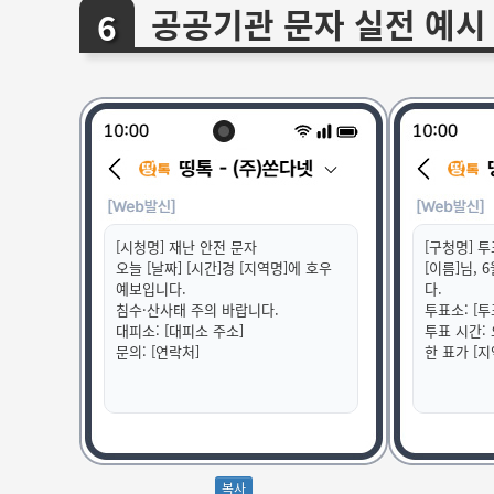
공공기관 문자 실전 예시
[시청명] 재난 안전 문자
[구청명] 
오늘 [날짜] [시간]경 [지역명]에 호우
[이름]님, 
예보입니다.
다.
침수·산사태 주의 바랍니다.
투표소: [투
대피소: [대피소 주소]
투표 시간: 
문의: [연락처]
한 표가 [