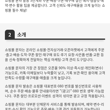
쇼핑몰 문자 발송 5단계와 주문·배송·쿠폰·재구매 실전 예시·템플릿·예
약·변수 활용 팁을 제공합니다. 고객 신뢰도·재구매율을 크게 높이는 쇼
핑몰 필수 채널!
소개
쇼핑몰 문자는 온라인 쇼핑몰·전자상거래·오픈마켓에서 고객에게 주문
·출고·배송·도착·쿠폰·할인·재구매 유도·후기 요청·사은품·반품·교환 등
을 신속·정확하게 전달하는 핵심 마케팅·고객 관리 도구입니다.
쇼핑몰 문자의 가장 큰 장점은 오픈율 90% 이상·즉시성·개인화(변수)
가능으로, 카톡·이메일보다 누락률이 낮고, 기록 보관·확인 용이해 고객
만족도·수령률·재구매율·매출을 크게 높입니다.
쇼핑몰 문자 발송은 쇼핑몰 대표번호·080 번호를 발신번호로 사용하
며, 순수 주문·배송·물류 안내용이라면 "(광고)"·080 번호 생략 가능합
니다. 쿠폰·할인·프로모션·이벤트 성격이 섞이면 광고 규정 적용됩니다.
쇼핑몰 문자는 대부분 단체문자 서비스를 통해 발송되며, 예약·변수·리
포트·수신 확인 기능으로 주문·배송·고객 관리 자동화가 가능합니다.