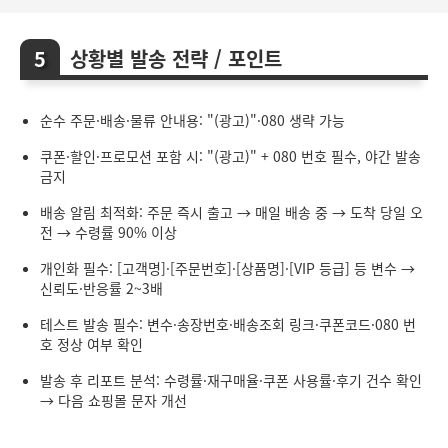
상황별 발송 전략 / 포인트
순수 주문·배송·물류 안내용: "(광고)"·080 생략 가능
쿠폰·할인·프로모션 포함 시: "(광고)" + 080 번호 필수, 야간 발송
금지
배송 알림 최적화: 주문 즉시 출고 → 매일 배송 중 → 도착 당일 오
전 → 수령률 90% 이상
개인화 필수: [고객명]·[주문번호]·[상품명]·[VIP 등급] 등 변수 →
신뢰도·반응률 2~3배
테스트 발송 필수: 변수·송장번호·배송조회 링크·쿠폰코드·080 번
호 정상 여부 확인
발송 후 리포트 분석: 수령률·재구매율·쿠폰 사용률·후기 건수 확인
→ 다음 쇼핑몰 문자 개선