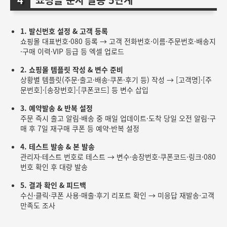
1. 발신번호 설정 & 고객 등록
쇼핑몰 대표번호·080 등록 → 고객 전화번호·이름·주문번호·배송지
·구매 이력·VIP 등급 등 엑셀 업로드
2. 쇼핑몰 템플릿 작성 & 변수 준비
상황별 템플릿(주문·출고·배송·쿠폰·후기 등) 작성 → [고객명]·[주
문번호]·[송장번호]·[쿠폰코드] 등 변수 삽입
3. 예약발송 & 반복 설정
주문 즉시 출고 알림·배송 중 매일 업데이트·도착 당일 오전 알림·구
매 후 7일 재구매 쿠폰 등 예약·반복 설정
4. 테스트 발송 & 본 발송
관리자·테스트 번호로 테스트 → 변수·송장번호·쿠폰코드·링크·080
번호 확인 후 대량 발송
5. 결과 확인 & 피드백
수신·클릭·쿠폰 사용·매출·후기 리포트 확인 → 미응답 재발송·고객
만족도 조사