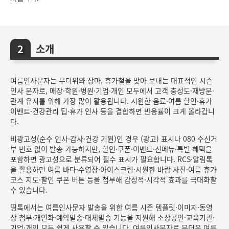
소개
여름인사문자는 무더위와 장마, 휴가철을 맞아 보내는 대표적인 시즌
인사 문자로, 매장·학원·병원·기업·개인 모두에서 고객 충성도·재방문·
관계 유지를 위해 가장 많이 활용됩니다. 시원한 음료·여름 할인·휴가
이벤트·건강관리 팁·휴가 인사 등을 결합하면 반응률이 크게 올라갑니
다.
비광고성(순수 인사·감사·건강 기원)인 경우 (광고) 표시나 080 수신거
부 번호 없이 발송 가능하지만, 할인·쿠폰·이벤트·신메뉴·특별 혜택을
포함하면 광고성으로 분류되어 필수 표시가 필요합니다. RCS·알림톡
을 활용하면 여름 바다·수영장·아이스크림·시원한 바람 사진·여름 휴가
코스 지도·할인 쿠폰 버튼 등을 첨부해 감성적·시각적 효과를 극대화할
수 있습니다.
띵톡에서는 여름인사문자 발송을 위한 여름 시즌 템플릿·이미지·동영
상 첨부·개인화·예약발송·대체발송 기능을 지원해 소상공인·교육기관·
기업·개인 모두 쉽게 사용할 수 있습니다. 여름인사문자로 무더운 여름