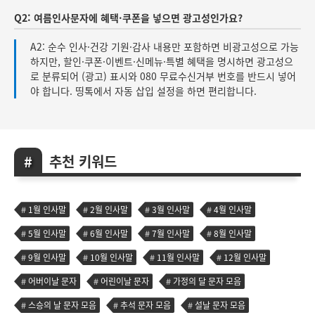
Q2: 여름인사문자에 혜택·쿠폰을 넣으면 광고성인가요?
A2: 순수 인사·건강 기원·감사 내용만 포함하면 비광고성으로 가능
하지만, 할인·쿠폰·이벤트·신메뉴·특별 혜택을 명시하면 광고성으
로 분류되어 (광고) 표시와 080 무료수신거부 번호를 반드시 넣어
야 합니다. 띵톡에서 자동 삽입 설정을 하면 편리합니다.
추천 키워드
1월 인사말
2월 인사말
3월 인사말
4월 인사말
5월 인사말
6월 인사말
7월 인사말
8월 인사말
9월 인사말
10월 인사말
11월 인사말
12월 인사말
어버이날 문자
어린이날 문자
가정의 달 문자 모음
스승의 날 문자 모음
추석 문자 모음
설날 문자 모음